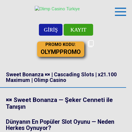
Перейти
к
контенту
GİRİŞ
KAYIT
PROMO KODU:
OLYMPPROMO
Sweet Bonanza 🍬 | Cascading Slots | x21.100
Maximum | Olimp Casino
🍬 Sweet Bonanza — Şeker Cenneti ile
Tanışın
Dünyanın En Popüler Slot Oyunu — Neden
Herkes Oynuyor?