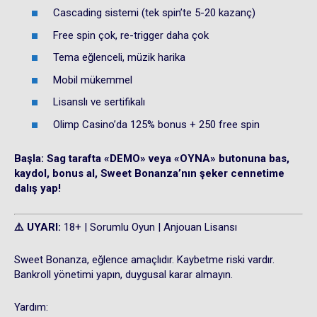
Cascading sistemi (tek spin’te 5-20 kazanç)
Free spin çok, re-trigger daha çok
Tema eğlenceli, müzik harika
Mobil mükemmel
Lisanslı ve sertifikalı
Olimp Casino’da 125% bonus + 250 free spin
Başla: Sag tarafta «DEMO» veya «OYNA» butonuna bas,
kaydol, bonus al, Sweet Bonanza’nın şeker cennetime
dalış yap!
⚠️ UYARI:
18+ | Sorumlu Oyun | Anjouan Lisansı
Sweet Bonanza, eğlence amaçlıdır. Kaybetme riski vardır.
Bankroll yönetimi yapın, duygusal karar almayın.
Yardım: