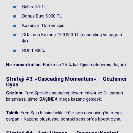
Bahis: 50 TL
Bonus Buy: 5.000 TL
Kazanım: 15 free spin
Ortalama Kazanç: 100.000 TL (cascading ve çarpan
ile)
ROI: 1.900%
Ne zaman kullan:
Bankrolin 25’i% kaldığında (denemiş düşün)
Strateji #3: «Cascading Momentum» — Gözlemci
Oyun
Gözlem:
Free Spin’de cascading devam ediyor ve 3+ çarpan
birişmişse, şimdi BAŞINDA mega kazanç gelecek.
Taktik:
Free Spin bitişini bekle. Eğer son cascading’de mega
çarpan + kazanç oluştuysa, sonraki session’da boost oyna.