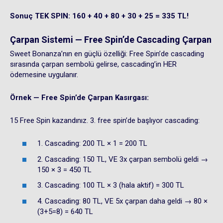
Sonuç TEK SPIN: 160 + 40 + 80 + 30 + 25 = 335 TL!
Çarpan Sistemi — Free Spin’de Cascading Çarpan
Sweet Bonanza’nın en güçlü özelliği: Free Spin’de cascading
sırasında çarpan sembolü gelirse, cascading’in HER
ödemesine uygulanır.
Örnek — Free Spin’de Çarpan Kasırgası:
15 Free Spin kazandınız. 3. free spin’de başlıyor cascading:
1. Cascading: 200 TL × 1 = 200 TL
2. Cascading: 150 TL, VE 3x çarpan sembolü geldi →
150 × 3 = 450 TL
3. Cascading: 100 TL × 3 (hala aktif) = 300 TL
4. Cascading: 80 TL, VE 5x çarpan daha geldi → 80 ×
(3+5=8) = 640 TL