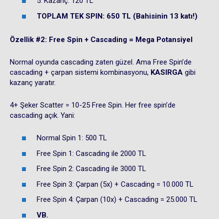
5. Kazanç: 120 TL
TOPLAM TEK SPIN: 650 TL (Bahisinin 13 katı!)
Özellik #2: Free Spin + Cascading = Mega Potansiyel
Normal oyunda cascading zaten güzel. Ama Free Spin’de
cascading + çarpan sistemi kombinasyonu,
KASIRGA
gibi
kazanç yaratır.
4+ Şeker Scatter = 10-25 Free Spin. Her free spin’de
cascading açık. Yani:
Normal Spin 1: 500 TL
Free Spin 1: Cascading ile 2000 TL
Free Spin 2: Cascading ile 3000 TL
Free Spin 3: Çarpan (5x) + Cascading = 10.000 TL
Free Spin 4: Çarpan (10x) + Cascading = 25.000 TL
VB.