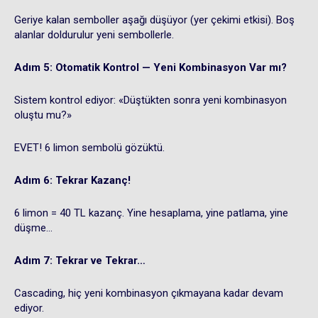
Geriye kalan semboller aşağı düşüyor (yer çekimi etkisi). Boş
alanlar doldurulur yeni sembollerle.
Adım 5: Otomatik Kontrol — Yeni Kombinasyon Var mı?
Sistem kontrol ediyor: «Düştükten sonra yeni kombinasyon
oluştu mu?»
EVET! 6 limon sembolü gözüktü.
Adım 6: Tekrar Kazanç!
6 limon = 40 TL kazanç. Yine hesaplama, yine patlama, yine
düşme…
Adım 7: Tekrar ve Tekrar…
Cascading, hiç yeni kombinasyon çıkmayana kadar devam
ediyor.