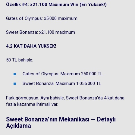
Özellik #4: x21.100 Maximum Win (En Yüksek!)
Gates of Olympus: x5.000 maximum
Sweet Bonanza: x21.100 maximum
4.2 KAT DAHA YÜKSEK!
50 TL bahisle:
Gates of Olympus: Maximum 250.000 TL
Sweet Bonanza: Maximum 1.055.000 TL
Fark görmüşsün. Aynı bahisle, Sweet Bonanza’da 4 kat daha
fazla kazanma ihtimali var.
Sweet Bonanza’nın Mekanikası — Detaylı
Açıklama