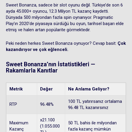
Sweet Bonanza, sadece bir slot oyunu değil. Türkiye’de son 6
ayda 45.000+ oyuncu, 12.3 Milyon TL kazanç kaydetti.
Dünyada 500 milyondan fazla spin oynanıyor. Pragmatic
Play’ın 2020’de piyasaya sürdüğü bu oyun, tarihsel başarı elde
etmiş ve halen artan popülarite görmektedir.
Peki neden herkes Sweet Bonanza oynuyor? Cevap basit:
Çok
kazandırıyor ve çok eğlenceli.
Sweet Bonanza’nın İstatistikleri —
Rakamlarla Kanıtlar
Metrik
Değer
Ne Anlama Geliyor?
100 TL yatırırsanız ortalama
RTP
96.48%
96.48 TL kazanırsınız
x21.100
Maximum
50 TL bahis ile milyondan
(1.055.000
Kazanç
fazla kazanç mümkün