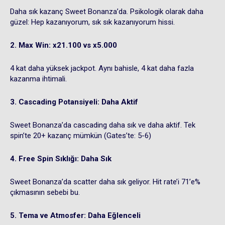
Daha sık kazanç Sweet Bonanza’da. Psikologik olarak daha
güzel: Hep kazanıyorum, sık sık kazanıyorum hissi.
2. Max Win: x21.100 vs x5.000
4 kat daha yüksek jackpot. Aynı bahisle, 4 kat daha fazla
kazanma ihtimali.
3. Cascading Potansiyeli: Daha Aktif
Sweet Bonanza’da cascading daha sık ve daha aktif. Tek
spin’te 20+ kazanç mümkün (Gates’te: 5-6)
4. Free Spin Sıklığı: Daha Sık
Sweet Bonanza’da scatter daha sık geliyor. Hit rate’i 71’e%
çıkmasının sebebi bu.
5. Tema ve Atmosfer: Daha Eğlenceli