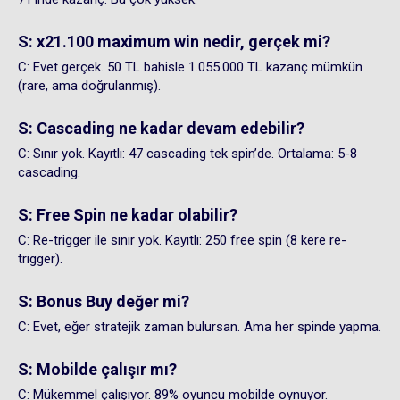
S: x21.100 maximum win nedir, gerçek mi?
C: Evet gerçek. 50 TL bahisle 1.055.000 TL kazanç mümkün
(rare, ama doğrulanmış).
S: Cascading ne kadar devam edebilir?
C: Sınır yok. Kayıtlı: 47 cascading tek spin’de. Ortalama: 5-8
cascading.
S: Free Spin ne kadar olabilir?
C: Re-trigger ile sınır yok. Kayıtlı: 250 free spin (8 kere re-
trigger).
S: Bonus Buy değer mi?
C: Evet, eğer stratejik zaman bulursan. Ama her spinde yapma.
S: Mobilde çalışır mı?
C: Mükemmel çalışıyor. 89% oyuncu mobilde oynuyor.