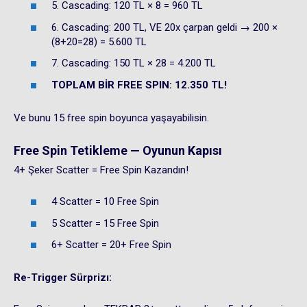
5. Cascading: 120 TL × 8 = 960 TL
6. Cascading: 200 TL, VE 20x çarpan geldi → 200 ×
(8+20=28) = 5.600 TL
7. Cascading: 150 TL × 28 = 4.200 TL
TOPLAM BİR FREE SPIN: 12.350 TL!
Ve bunu 15 free spin boyunca yaşayabilisin.
Free Spin Tetikleme — Oyunun Kapısı
4+ Şeker Scatter = Free Spin Kazandın!
4 Scatter = 10 Free Spin
5 Scatter = 15 Free Spin
6+ Scatter = 20+ Free Spin
Re-Trigger Sürprizı: