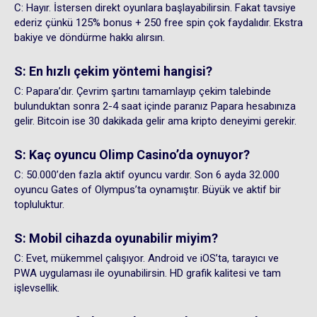
C: Hayır. İstersen direkt oyunlara başlayabilirsin. Fakat tavsiye
ederiz çünkü 125% bonus + 250 free spin çok faydalıdır. Ekstra
bakiye ve döndürme hakkı alırsın.
S: En hızlı çekim yöntemi hangisi?
C: Papara’dır. Çevrim şartını tamamlayıp çekim talebinde
bulunduktan sonra 2-4 saat içinde paranız Papara hesabınıza
gelir. Bitcoin ise 30 dakikada gelir ama kripto deneyimi gerekir.
S: Kaç oyuncu Olimp Casino’da oynuyor?
C: 50.000’den fazla aktif oyuncu vardır. Son 6 ayda 32.000
oyuncu Gates of Olympus’ta oynamıştır. Büyük ve aktif bir
topluluktur.
S: Mobil cihazda oyunabilir miyim?
C: Evet, mükemmel çalışıyor. Android ve iOS’ta, tarayıcı ve
PWA uygulaması ile oyunabilirsin. HD grafik kalitesi ve tam
işlevsellik.