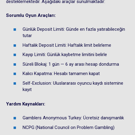
desteklemektedir. Aşağıdaki araçlar sunulmaktadır:
Sorumlu Oyun Araçları:
Günlük Deposit Limiti: Günde en fazla yatırabileceğin
tutar
Haftalık Deposit Limiti: Haftalık limit belirleme
Kayıp Limiti: Günlük kaybetme limitini belirle
Süreli Blokaj: 1 gün — 6 ay arası hesap dondurma
Kalıcı Kapatma: Hesabı tamamen kapat
Self-Exclusion: Uluslararası oyuncu kaydı sistemine
kayıt
Yardım Kaynakları:
Gamblers Anonymous Turkey: Ücretsiz danışmanlık
NCPG (National Council on Problem Gambling)