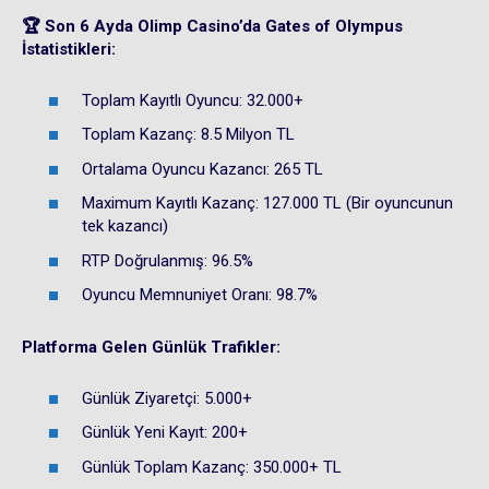
🏆 Son 6 Ayda Olimp Casino’da Gates of Olympus
İstatistikleri:
Toplam Kayıtlı Oyuncu: 32.000+
Toplam Kazanç: 8.5 Milyon TL
Ortalama Oyuncu Kazancı: 265 TL
Maximum Kayıtlı Kazanç: 127.000 TL (Bir oyuncunun
tek kazancı)
RTP Doğrulanmış: 96.5%
Oyuncu Memnuniyet Oranı: 98.7%
Platforma Gelen Günlük Trafikler:
Günlük Ziyaretçi: 5.000+
Günlük Yeni Kayıt: 200+
Günlük Toplam Kazanç: 350.000+ TL