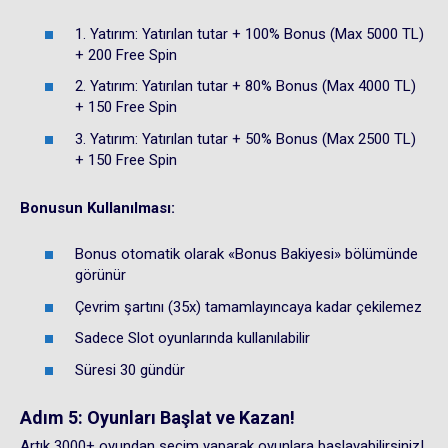
1. Yatırım: Yatırılan tutar + 100% Bonus (Max 5000 TL)
+ 200 Free Spin
2. Yatırım: Yatırılan tutar + 80% Bonus (Max 4000 TL)
+ 150 Free Spin
3. Yatırım: Yatırılan tutar + 50% Bonus (Max 2500 TL)
+ 150 Free Spin
Bonusun Kullanılması:
Bonus otomatik olarak «Bonus Bakiyesi» bölümünde
görünür
Çevrim şartını (35x) tamamlayıncaya kadar çekilemez
Sadece Slot oyunlarında kullanılabilir
Süresi 30 gündür
Adım 5: Oyunları Başlat ve Kazan!
Artık 3000+ oyundan seçim yaparak oyunlara başlayabilirsiniz!