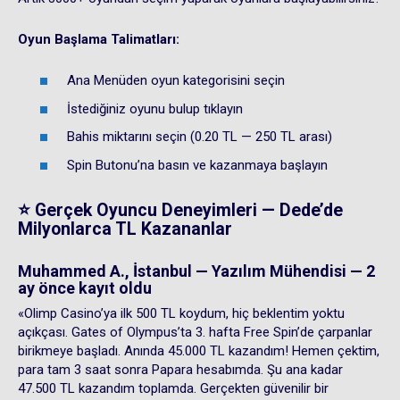
Oyun Başlama Talimatları:
Ana Menüden oyun kategorisini seçin
İstediğiniz oyunu bulup tıklayın
Bahis miktarını seçin (0.20 TL — 250 TL arası)
Spin Butonu’na basın ve kazanmaya başlayın
⭐ Gerçek Oyuncu Deneyimleri — Dede’de
Milyonlarca TL Kazananlar
Muhammed A., İstanbul — Yazılım Mühendisi — 2
ay önce kayıt oldu
«Olimp Casino’ya ilk 500 TL koydum, hiç beklentim yoktu
açıkçası. Gates of Olympus’ta 3. hafta Free Spin’de çarpanlar
birikmeye başladı. Anında 45.000 TL kazandım! Hemen çektim,
para tam 3 saat sonra Papara hesabımda. Şu ana kadar
47.500 TL kazandım toplamda. Gerçekten güvenilir bir