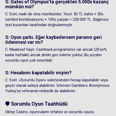
S: Gates of Olympus’ta gerçekten 5.000x kazanç
mümkün mü?
C: Evet, nadir de olsa mümkündür. Teori: 50 TL bahis × 50x
sembol kombinasyonu × 100x çarpan = 250.000 TL. Bağımsız
test kurumları tarafından doğrulanmıştır.
S: Oyun şarkı. Eğer kaybedersem paranın geri
ödenmesi var mı?
C: Maalesef hayır. Cashback programımız var ancak (20’ye%
kadar haftalık) ancak direkt geri ödeme yoktur. Bu yüzden
sorumlu oyun çok önemlidir.
S: Hesabımı kapatabilir miyim?
C: Evet. «Sorumlu Oyun» sekmesinden hesap kapatabilir veya
geçici olarak askıya alabilirsin. İstersen Gamblers Anonymous
Turkey’ye referanslı rehberlik de alabilirsin.
🛡️ Sorumlu Oyun Taahhüdü
Olimp Casino, oyuncuların refahını ve sorumlu oyunu