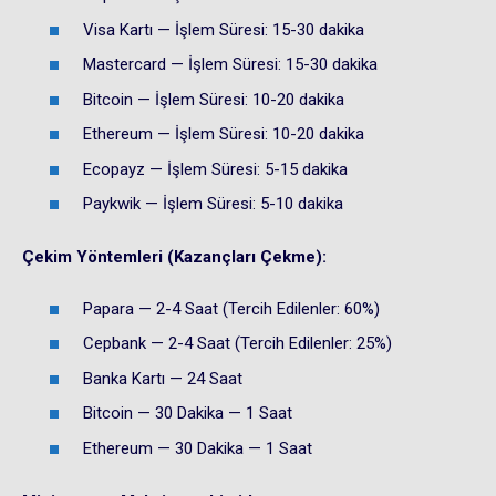
Visa Kartı — İşlem Süresi: 15-30 dakika
Mastercard — İşlem Süresi: 15-30 dakika
Bitcoin — İşlem Süresi: 10-20 dakika
Ethereum — İşlem Süresi: 10-20 dakika
Ecopayz — İşlem Süresi: 5-15 dakika
Paykwik — İşlem Süresi: 5-10 dakika
Çekim Yöntemleri (Kazançları Çekme):
Papara — 2-4 Saat (Tercih Edilenler: 60%)
Cepbank — 2-4 Saat (Tercih Edilenler: 25%)
Banka Kartı — 24 Saat
Bitcoin — 30 Dakika — 1 Saat
Ethereum — 30 Dakika — 1 Saat