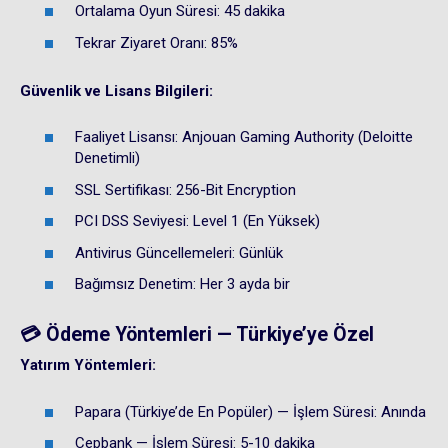
Ortalama Oyun Süresi: 45 dakika
Tekrar Ziyaret Oranı: 85%
Güvenlik ve Lisans Bilgileri:
Faaliyet Lisansı: Anjouan Gaming Authority (Deloitte
Denetimli)
SSL Sertifikası: 256-Bit Encryption
PCI DSS Seviyesi: Level 1 (En Yüksek)
Antivirus Güncellemeleri: Günlük
Bağımsız Denetim: Her 3 ayda bir
💳 Ödeme Yöntemleri — Türkiye’ye Özel
Yatırım Yöntemleri:
Papara (Türkiye’de En Popüler) — İşlem Süresi: Anında
Cepbank — İşlem Süresi: 5-10 dakika