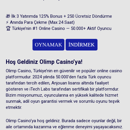
🎁 İlk 3 Yatırımda 125% Bonus + 250 Ücretsiz Döndürme
⚡ Anında Para Çekme (Max 24 Saat)
🏆 Türkiye’nin #1 Online Casino — 50.000+ Aktif Oyuncu
OYNAMAK
İNDİRMEK
Hoş Geldiniz Olimp Casino’ya!
Olimp Casino, Türkiye’nin en güvenilir ve popüler online casino
platformudur. 2024 yılında 50.000’den fazla Türk oyuncu
tarafından tercih edilen, Anjouan lisansı altında faaliyet
gösteren ve iTech Labs tarafından sertifikalı bir platformdur.
Bizim misyonumuz, oyuncularına en yüksek kalitede hizmet
sunmak, adil oyun garantisi vermek ve sorumlu oyunu teşvik
etmektir.
Olimp Casino’ya hoş geldiniz. Burada sadece oyunlar değil, bir
aile ortamında kazanma ve eğlenme deneyimi yaşayacaksınız.