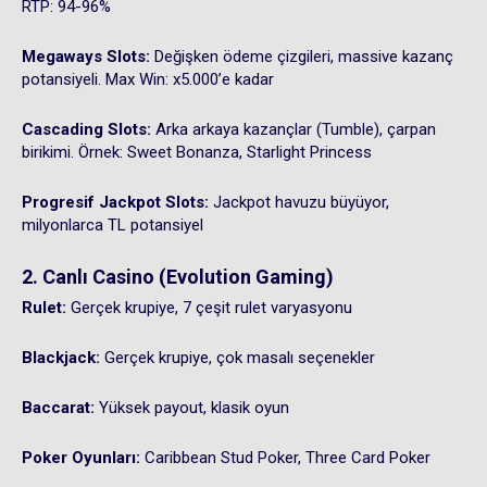
RTP: 94-96%
Megaways Slots:
Değişken ödeme çizgileri, massive kazanç
potansiyeli. Max Win: x5.000’e kadar
Cascading Slots:
Arka arkaya kazançlar (Tumble), çarpan
birikimi. Örnek: Sweet Bonanza, Starlight Princess
Progresif Jackpot Slots:
Jackpot havuzu büyüyor,
milyonlarca TL potansiyel
2. Canlı Casino (Evolution Gaming)
Rulet:
Gerçek krupiye, 7 çeşit rulet varyasyonu
Blackjack:
Gerçek krupiye, çok masalı seçenekler
Baccarat:
Yüksek payout, klasik oyun
Poker Oyunları:
Caribbean Stud Poker, Three Card Poker