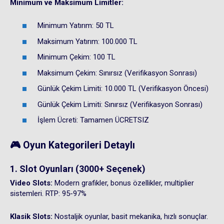
Minimum ve Maksimum Limitler:
Minimum Yatırım: 50 TL
Maksimum Yatırım: 100.000 TL
Minimum Çekim: 100 TL
Maksimum Çekim: Sınırsız (Verifikasyon Sonrası)
Günlük Çekim Limiti: 10.000 TL (Verifikasyon Öncesi)
Günlük Çekim Limiti: Sınırsız (Verifikasyon Sonrası)
İşlem Ücreti: Tamamen ÜCRETSIZ
🎮 Oyun Kategorileri Detaylı
1. Slot Oyunları (3000+ Seçenek)
Video Slots:
Modern grafikler, bonus özellikler, multiplier
sistemleri. RTP: 95-97%
Klasik Slots:
Nostaljik oyunlar, basit mekanika, hızlı sonuçlar.