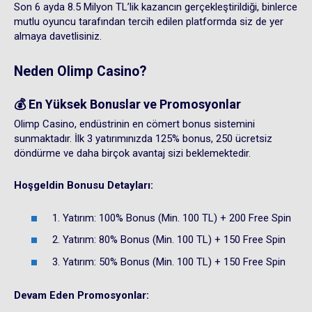
Son 6 ayda 8.5 Milyon TL’lik kazancın gerçekleştirildiği, binlerce
mutlu oyuncu tarafından tercih edilen platformda siz de yer
almaya davetlisiniz.
Neden Olimp Casino?
💰 En Yüksek Bonuslar ve Promosyonlar
Olimp Casino, endüstrinin en cömert bonus sistemini
sunmaktadır. İlk 3 yatırımınızda 125% bonus, 250 ücretsiz
döndürme ve daha birçok avantaj sizi beklemektedir.
Hoşgeldin Bonusu Detayları:
1. Yatırım: 100% Bonus (Min. 100 TL) + 200 Free Spin
2. Yatırım: 80% Bonus (Min. 100 TL) + 150 Free Spin
3. Yatırım: 50% Bonus (Min. 100 TL) + 150 Free Spin
Devam Eden Promosyonlar: