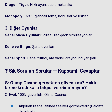
Dragon Tiger:
Hızlı oyun, basit mekanika
Monopoly Live:
Eğlenceli tema, bonuslar ve riskler
3. Diğer Oyunlar
Sanal Masa Oyunları:
Rulet, Blackjack simulasyonları
Keno ve Bingo:
Şans oyunları
Sanal Sport:
Sanal futbol, ata yarışı, greyhound yarışları
❓ Sık Sorulan Sorular — Kapsamlı Cevaplar
S: Olimp Casino gerçekten güvenli mi? Haklı
birine kredi kartı bilgisi verebilir miyim?
C: Evet, 100% güvenlidir. Olimp Casino:
Anjouan lisansı altında faaliyet görmektedir (Deloitte
denetimli)