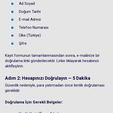
Ad Soyad
Doğum Tarihi
E-mail Adresi
Telefon Numarası
Ülke (Türkiye)
Şifre
Kayıt formunun tamamlanmasından sonra, e-mailinize bir
doğrulama linki gönderilecektir. Linke tıklayarak hesabınızı
aktifleştirin.
Adım 2: Hesapınızı Doğrulayın — 5 Dakika
Güvenlik nedeniyle, para yatırmadan önce kimlik doğrulaması
gereklidir.
Doğrulama İçin Gerekli Belgeler: